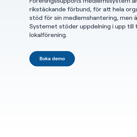
Föreningssupports medlemssystem a
rikstäckande förbund, för att hela org
stöd för sin medlemshantering, men ä
Systemet stöder uppdelning i upp till t
lokalförening.
Boka demo