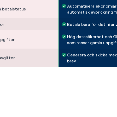
Automatisera ekonomiar
h betalstatus
automatisk avprickning f
ror
Betala bara för det ni a
Hög datasäkerhet och GD
pgifter
som rensar gamla uppgif
Generera och skicka med
avgifter
brev