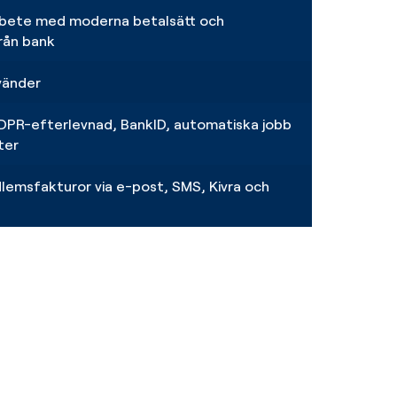
bete med moderna betalsätt och
rån bank
nvänder
PR-efterlevnad, BankID, automatiska jobb
ter
lemsfakturor via e-post, SMS, Kivra och