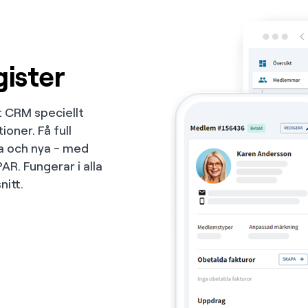
gister
 CRM speciellt
oner. Få full
a och nya - med
. Fungerar i alla
itt.