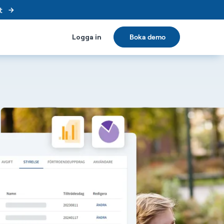
t
Logga in
Boka demo